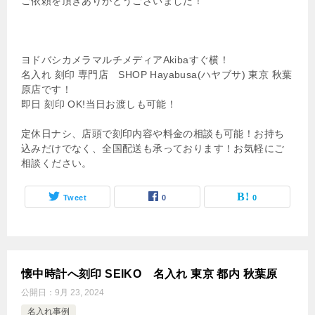
ご依頼を頂きありがとうございました！
ヨドバシカメラマルチメディアAkibaすぐ横！
名入れ 刻印 専門店 SHOP Hayabusa(ハヤブサ) 東京 秋葉
原店です！
即日 刻印 OK!当日お渡しも可能！
定休日ナシ、店頭で刻印内容や料金の相談も可能！お持ち
込みだけでなく、全国配送も承っております！お気軽にご
相談ください。
Tweet
0
0
懐中時計へ刻印 SEIKO 名入れ 東京 都内 秋葉原
公開日：
9月 23, 2024
名入れ事例