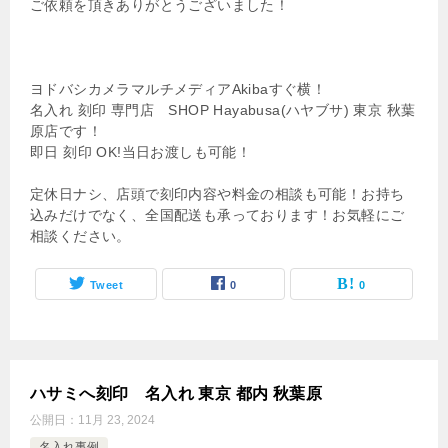
ご依頼を頂きありがとうございました！
ヨドバシカメラマルチメディアAkibaすぐ横！
名入れ 刻印 専門店 SHOP Hayabusa(ハヤブサ) 東京 秋葉
原店です！
即日 刻印 OK!当日お渡しも可能！
定休日ナシ、店頭で刻印内容や料金の相談も可能！お持ち
込みだけでなく、全国配送も承っております！お気軽にご
相談ください。
Tweet
0
0
ハサミへ刻印 名入れ 東京 都内 秋葉原
公開日：
11月 23, 2024
名入れ事例