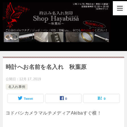
時計へお名前を名入れ 秋葉原
公開日：
12月 17, 2019
名入れ事例
Tweet
0
0
ヨドバシカメラマルチメディアAkibaすぐ横！