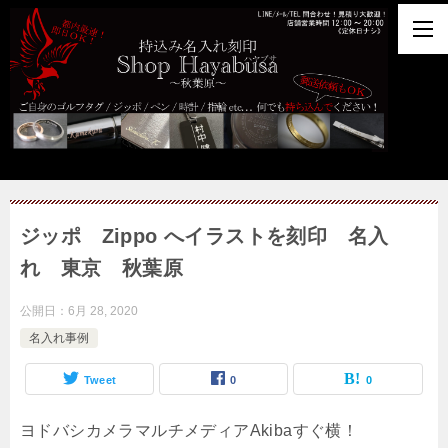
ジッポ Zippo へイラストを刻印 名入
れ 東京 秋葉原
公開日：
6月 28, 2020
名入れ事例
Tweet
0
0
ヨドバシカメラマルチメディアAkibaすぐ横！