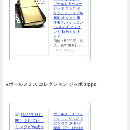
ゴールドアーマー
ジッポ ブラス ポ
リッシュ シンプル
無地 金タンク 重
厚モデル かっこい
い メンズ プレゼ
ント 動画あり ギ
フト
価格：5200円（税
込、送料無料)
(20
21/7/18時点)
●
ポールスミス コレクション ジッポ zippo
ポールスミス コレ
クション ジッポ zi
ppo ロゴ 刻印 喫
煙具 【Paul Smith