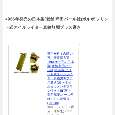
●
966年発売の日本製(老舗 坪田パール社)ボルボ フリン
ト式オイルライター真鍮無垢ブラス磨き
送料無料！念願の
再生産復活入荷！
1966年発売の日本
製(老舗 坪田パー
ル社)ボルボ フリ
ント式オイルライ
ター真鍮無垢ブラ
ス磨き(漏斗付)☆
おまけメンテブラ
シ付き！(配送)小
型宅配便,メール便
はさらに割引き。
(TK140)
価格：3780円（税
込、送料別)
(202