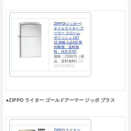
ZIPPO(ジッポー)
オイルライター ア
ーマー クローム
ポリッシュ 167
[正規輸入品][定形
外郵便、送料無
料、代引不可]
価格：2930円（税
込、送料無料)
(20
21/7/18時点)
●
ZIPPO ライター ゴールドアーマー ジッポ ブラス
ZIPPO ライター