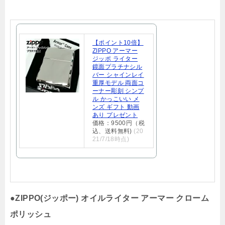
【ポイント10倍】
ZIPPO アーマー
ジッポ ライター
鏡面プラチナシル
バー シャインレイ
重厚モデル 両面コ
ーナー彫刻 シンプ
ル かっこいい メ
ンズ ギフト 動画
あり プレゼント
価格：9500円（税
込、送料無料)
(20
21/7/18時点)
●
ZIPPO(ジッポー) オイルライター アーマー クローム
ポリッシュ